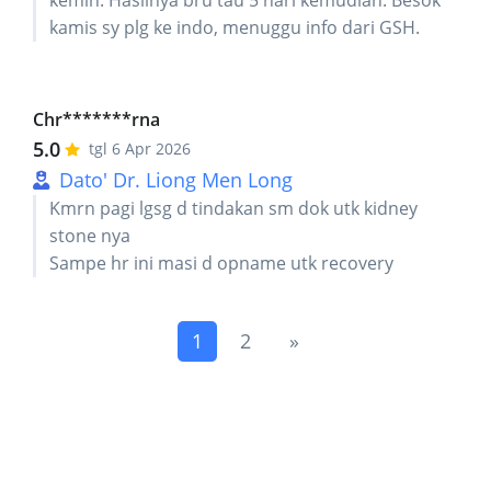
kemih. Hasilnya bru tau 5 hari kemudian. Besok
kamis sy plg ke indo, menuggu info dari GSH.
Chr*******rna
5.0
tgl 6 Apr 2026
Dato' Dr. Liong Men Long
Kmrn pagi lgsg d tindakan sm dok utk kidney
stone nya
Sampe hr ini masi d opname utk recovery
(current)
Next
1
2
»