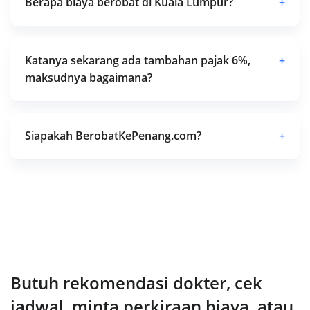
Berapa biaya berobat di Kuala Lumpur?
+
Katanya sekarang ada tambahan pajak 6%,
+
maksudnya bagaimana?
Siapakah BerobatKePenang.com?
+
Butuh rekomendasi dokter, cek
jadwal, minta perkiraan biaya, atau