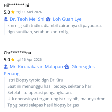
Hil*******ini
5.0
tgl 11 Mei 2026
Dr. Teoh Mei Shi
Loh Guan Lye
kmrn jg sdh tndkn, diambil cairannya di payudara,
dgn suntikan, setahun kontrol lg
Chr*******na
5.0
tgl 16 Apr 2026
Mr. Kirubakaran Malapan
Gleneagles
Penang
istri Biopsy tyroid dgn Dr Kiru
Saat ini menunggu hasil biopsy, sekitar 5 hari.
Setelah itu operasi pengangkatan.
Utk operasinya tergantung istri sy nih, maunya dmn.
Tp yg pasti selepas hasil biopsy br gas