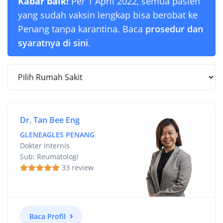
Kabar baik!
Per 1 April 2022, semua pasien
yang sudah vaksin lengkap bisa berobat ke
Penang tanpa karantina. Baca
prosedur dan
syaratnya di sini
.
Dr. Tan Bee Eng
GLENEAGLES PENANG
Dokter Internis
Sub: Reumatologi
33 review
Baca Profil