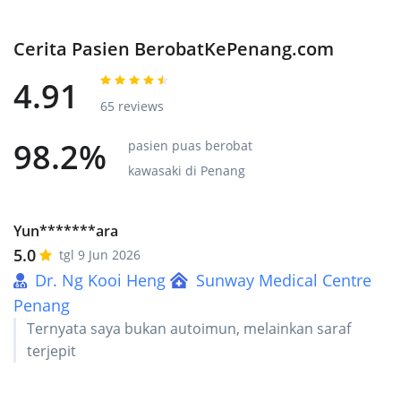
Cerita Pasien BerobatKePenang.com
4.91
65 reviews
98.2%
pasien puas berobat
kawasaki di Penang
Yun*******ara
5.0
tgl 9 Jun 2026
Dr. Ng Kooi Heng
Sunway Medical Centre
Penang
Ternyata saya bukan autoimun, melainkan saraf
terjepit