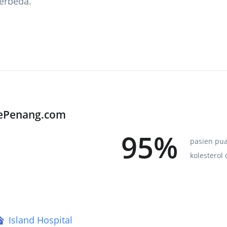
erbeda.
KePenang.com
95%
pasien pu
kolesterol
Island Hospital