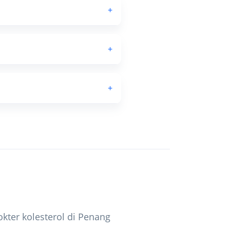
+
+
+
kter kolesterol di Penang