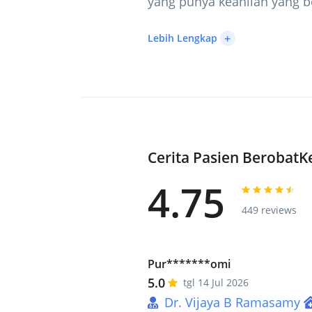
yang punya keahlian yang b
+
Lebih Lengkap
Cerita Pasien Berobat
4.75
449 reviews
Pur*******omi
5.0
tgl 14 Jul 2026
Dr. Vijaya B Ramasamy