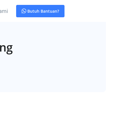
ami
Butuh Bantuan?
ang