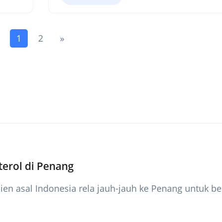
(current)
Next
1
2
»
terol di Penang
sien asal Indonesia rela jauh-jauh ke Penang untuk b