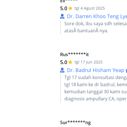
Eli*****
5.0
tgl 4 Agust 2025
Dr. Darren Khoo Teng Ly
Sore dok, ibu saya sdh seles
atasÂ bantuanÂ nya.
Rus*******it
5.0
tgl 17 Jun 2025
Dr. Badrul Hisham Yeap
Tgl 17 sudah konsultasi deng
tgl 18 kami ke dr badrul, kem
kemudian tanggal 30 kami su
diagnosis ampullary CA, op
Sur*******ng