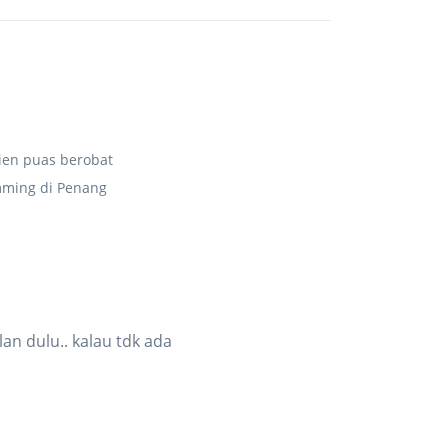
ien puas berobat
mming di Penang
an dulu.. kalau tdk ada