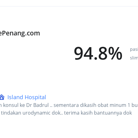
KePenang.com
94.8%
pas
sli
Island Hospital
h konsul ke Dr Badrul .. sementara dikasih obat minum 1 bul
tindakan urodynamic dok.. terima kasih bantuannya dok