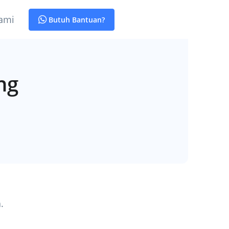
ami
Butuh Bantuan?
ng
.