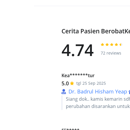
Cerita Pasien Berobat
4.74
72 reviews
Kea*******tur
5.0
tgl 25 Sep 2025
Dr. Badrul Hisham Yeap
Siang dok.. kamis kemarin sd
perubahan disarankan untuk 