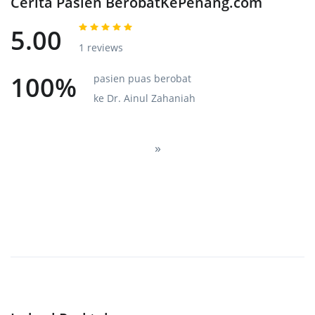
Cerita Pasien BerobatKePenang.com
5.00
1 reviews
100%
pasien puas berobat
ke Dr. Ainul Zahaniah
Next
»