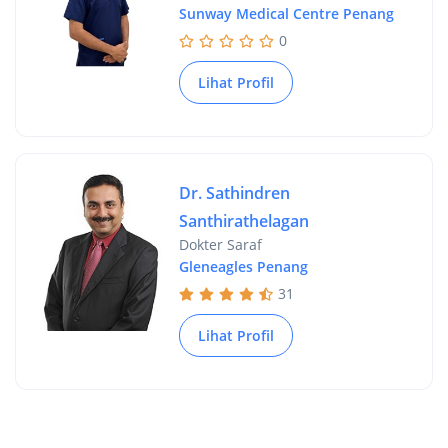
Sunway Medical Centre Penang
0
Lihat Profil
Dr. Sathindren
Santhirathelagan
Dokter Saraf
Gleneagles Penang
31
Lihat Profil