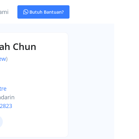
ami
Butuh Bantuan?
Kah Chun
iew
)
tre
ndarin
-2823