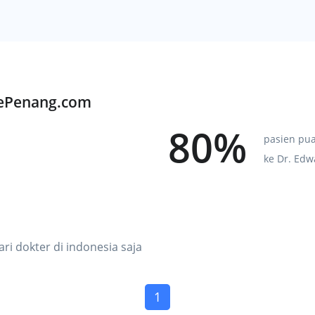
KePenang.com
80%
pasien pu
ke Dr. Ed
ri dokter di indonesia saja
(current)
1