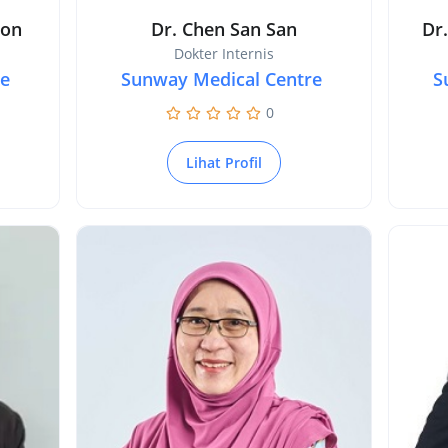
oon
Dr. Chen San San
Dr
Dokter Internis
re
Sunway Medical Centre
S
0
Lihat Profil