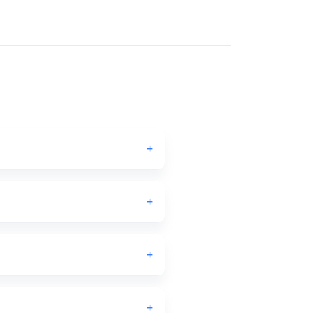
+
+
+
+