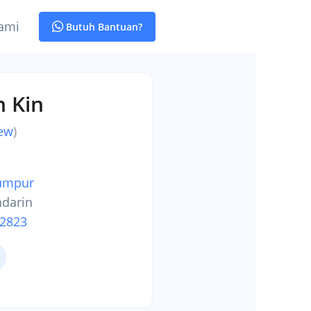
ami
Butuh Bantuan?
n Kin
iew
)
Lumpur
ndarin
-2823