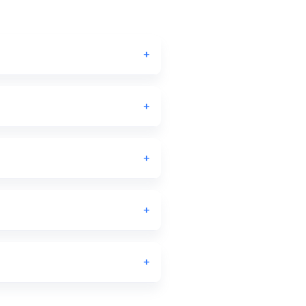
+
+
+
+
+