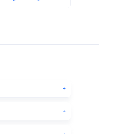
+
+
+