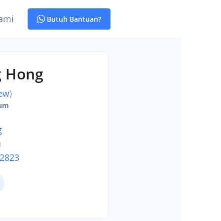
ami
Butuh Bantuan?
g Hong
iew
)
mum
g
u
-2823