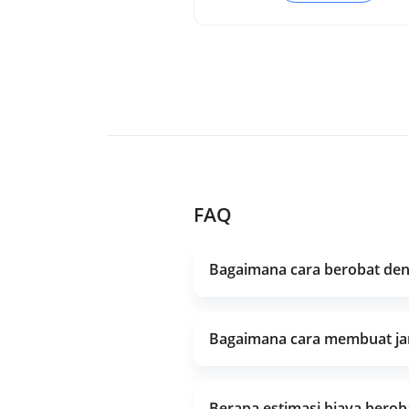
FAQ
Bagaimana cara berobat deng
Bagaimana cara membuat janj
Berapa estimasi biaya berob