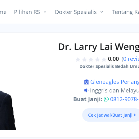
me
Pilihan RS
Dokter Spesialis
Tentang K
Dr. Larry Lai Wen
0.00
(
0 rev
Dokter Spesialis Bedah U
Gleneagles Penan
Inggris dan Melay
Buat Janji:
0812-9078
Cek Jadwal/Buat Janji