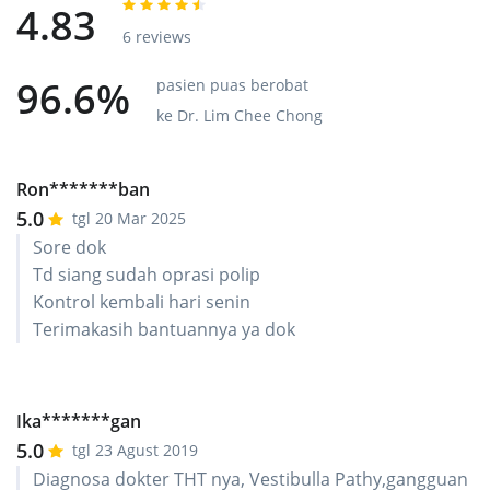
4.83
6 reviews
96.6%
pasien puas berobat
ke Dr. Lim Chee Chong
Ron*******ban
5.0
tgl 20 Mar 2025
Sore dok
Td siang sudah oprasi polip
Kontrol kembali hari senin
Terimakasih bantuannya ya dok
Ika*******gan
5.0
tgl 23 Agust 2019
Diagnosa dokter THT nya, Vestibulla Pathy,gangguan