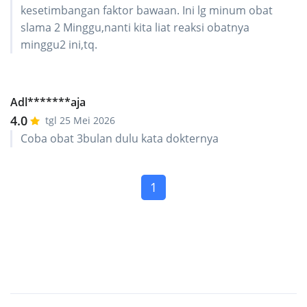
kesetimbangan faktor bawaan. Ini lg minum obat
slama 2 Minggu,nanti kita liat reaksi obatnya
minggu2 ini,tq.
Adl*******aja
4.0
tgl 25 Mei 2026
Coba obat 3bulan dulu kata dokternya
(current)
1