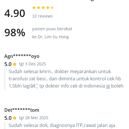
4.90
32 reviews
98%
pasien puas berobat
ke Dr. Lim Su Hong
Agn*******oyo
5.0
tgl 3 Des 2025
Sudah selesai kmrn.. dokter meyarankan untuk
transfusi zat besi.. dan diminta untuk kontrol cek hb
1,5bln lagiâ€¦ tp dokter info cek di indonesia jg boleh
Det*******tom
5.0
tgl 28 Mei 2025
Sudah selesai dok, diagnosnya ITP,rawat jalan aja