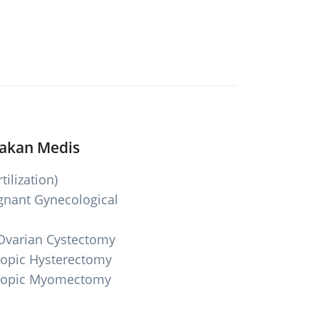
dakan Medis
tilization)
gnant Gynecological
Ovarian Cystectomy
copic Hysterectomy
copic Myomectomy