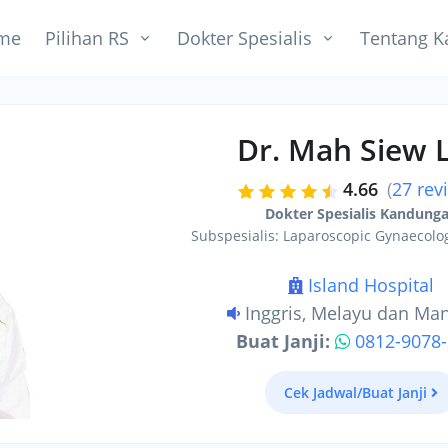
me
Pilihan RS
Dokter Spesialis
Tentang K
Dr. Mah Siew 
4.66
(
27 rev
Dokter Spesialis Kandung
Subspesialis: Laparoscopic Gynaecolog
Island Hospital
Inggris, Melayu dan Ma
Buat Janji:
0812-9078
Cek Jadwal/Buat Janji