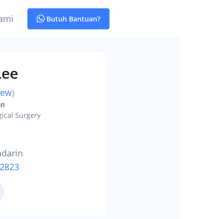
ami
Butuh Bantuan?
Lee
iew
)
an
ical Surgery
ndarin
-2823