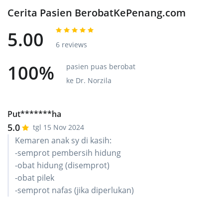
Cerita Pasien BerobatKePenang.com
5.00
6 reviews
100%
pasien puas berobat
ke Dr. Norzila
Put*******ha
5.0
tgl 15 Nov 2024
Kemaren anak sy di kasih:
-semprot pembersih hidung
-obat hidung (disemprot)
-obat pilek
-semprot nafas (jika diperlukan)