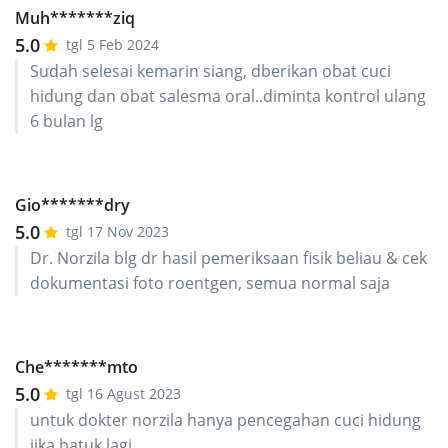
Muh*******ziq
5.0
tgl 5 Feb 2024
Sudah selesai kemarin siang, dberikan obat cuci
hidung dan obat salesma oral..diminta kontrol ulang
6 bulan lg
Gio*******dry
5.0
tgl 17 Nov 2023
Dr. Norzila blg dr hasil pemeriksaan fisik beliau & cek
dokumentasi foto roentgen, semua normal saja
Che*******mto
5.0
tgl 16 Agust 2023
untuk dokter norzila hanya pencegahan cuci hidung
jika batuk lagi.