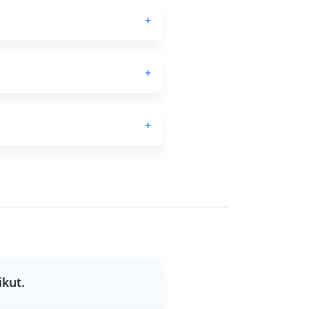
+
+
+
ikut.