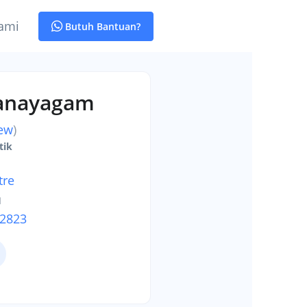
ami
Butuh Bantuan?
janayagam
iew
)
tik
tre
u
-2823