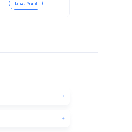
Lihat Profil
+
+