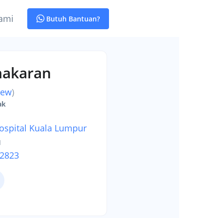
ami
Butuh Bantuan?
hakaran
iew
)
ak
ospital Kuala Lumpur
u
-2823