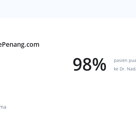
KePenang.com
98%
pasien pu
ke Dr. Nad
oma