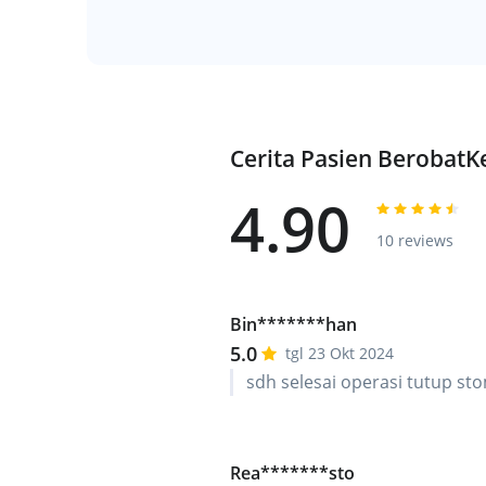
Cerita Pasien Berobat
4.90
10 reviews
Bin*******han
5.0
tgl 23 Okt 2024
sdh selesai operasi tutup st
Rea*******sto