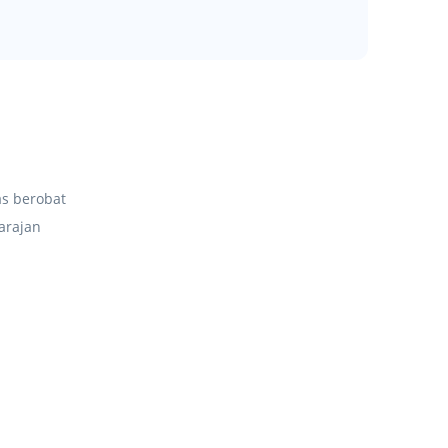
as berobat
arajan