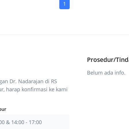
(current)
1
Prosedur/Tin
Belum ada info.
an Dr. Nadarajan di RS
r, harap konfirmasi ke kami
pur
00 & 14:00 - 17:00