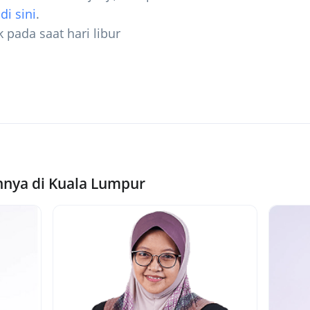
i
di sini
.
k pada saat hari libur
nnya di Kuala Lumpur