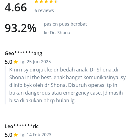
4.66
6 reviews
93.2%
pasien puas berobat
ke Dr. Shona
Geo*******ang
5.0
tgl 25 Jun 2025
Kmrn sy dirujuk ke dr bedah anak..Dr Shona..dr
Shona ini the best..enak banget komunikasinya..sy
diinfo byk oleh dr Shona. Disuruh operasi tp ini
bukan dangerous atau emergency case. Jd masih
bisa dilakukan bbrp bulan lg.
Leo*******ric
5.0
tgl 14 Feb 2023